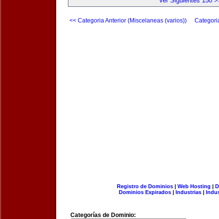
Ver Siguientes 150 >
<< Categoria Anterior (Miscelaneas (varios))
Categori
Registro de Dominios
|
Web Hosting
|
D
Dominios Expirados
|
Industrias
|
Indu
Categorías de Dominio: