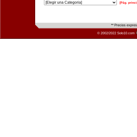
[Pág. princi
** Precios expre
© 2002/2022 Solo10.com