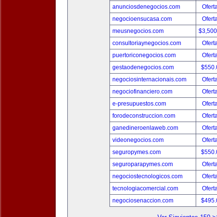
anunciosdenegocios.com
Ofert
negocioensucasa.com
Ofert
meusnegocios.com
$3,50
consultoriaynegocios.com
Ofert
puertoriconegocios.com
Ofert
gestaodenegocios.com
$550
negociosinternacionais.com
Ofert
negociofinanciero.com
Ofert
e-presupuestos.com
Ofert
forodeconstruccion.com
Ofert
ganedineroenlaweb.com
Ofert
videonegocios.com
Ofert
seguropymes.com
$550
seguroparapymes.com
Ofert
negociostecnologicos.com
Ofert
tecnologiacomercial.com
Ofert
negociosenaccion.com
$495