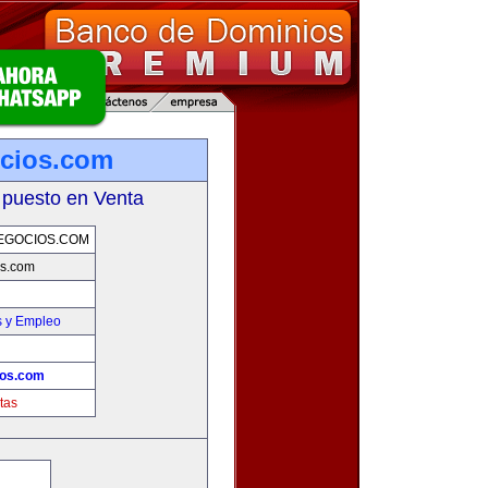
cios.com
 puesto en Venta
EGOCIOS.COM
os.com
s y Empleo
ios.com
tas