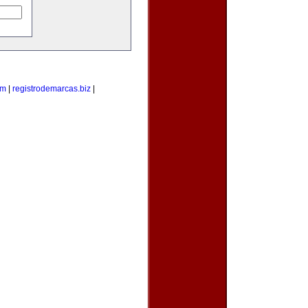
om
|
registrodemarcas.biz
|