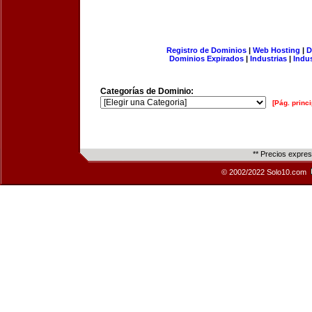
Registro de Dominios
|
Web Hosting
|
D
Dominios Expirados
|
Industrias
|
Indu
Categorías de Dominio:
[Pág. princi
** Precios expre
© 2002/2022 Solo10.com