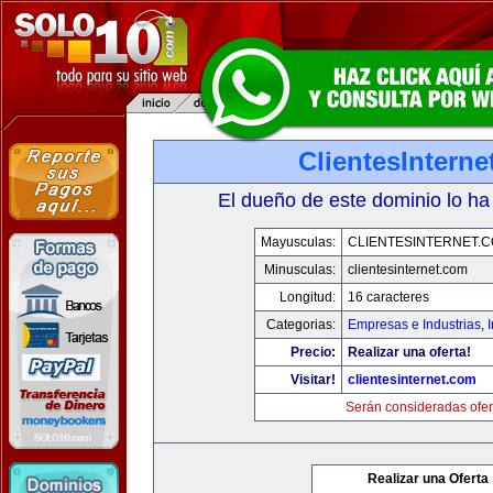
ClientesIntern
El dueño de este dominio lo ha
Mayusculas:
CLIENTESINTERNET.
Minusculas:
clientesinternet.com
Longitud:
16 caracteres
Categorias:
Empresas e Industrias
,
I
Precio:
Realizar una oferta!
Visitar!
clientesinternet.com
Serán consideradas ofer
Realizar una Oferta