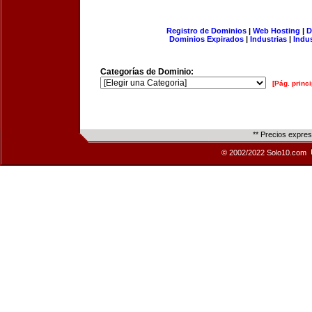
Registro de Dominios
|
Web Hosting
|
D
Dominios Expirados
|
Industrias
|
Indu
Categorías de Dominio:
[Pág. princi
** Precios expre
© 2002/2022 Solo10.com