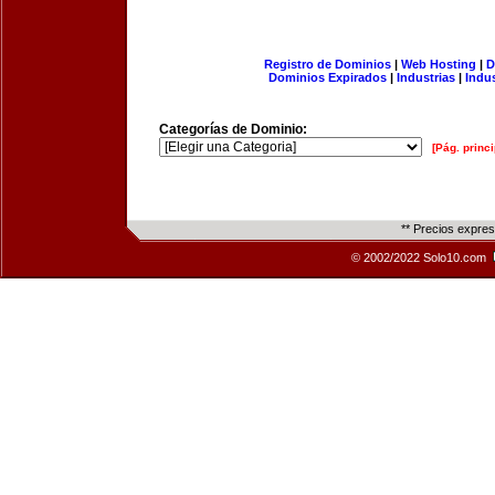
Registro de Dominios
|
Web Hosting
|
D
Dominios Expirados
|
Industrias
|
Indu
Categorías de Dominio:
[Pág. princi
** Precios expre
© 2002/2022 Solo10.com