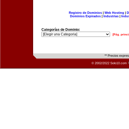
Registro de Dominios
|
Web Hosting
|
D
Dominios Expirados
|
Industrias
|
Indu
Categorías de Dominio:
[Pág. princi
** Precios expre
© 2002/2022 Solo10.com