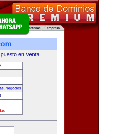
com
 puesto en Venta
M
ias
,
Negocios
!
tas