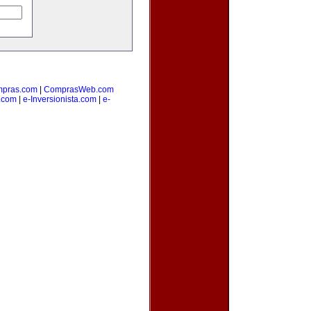
pras.com
|
ComprasWeb.com
.com
|
e-Inversionista.com
|
e-