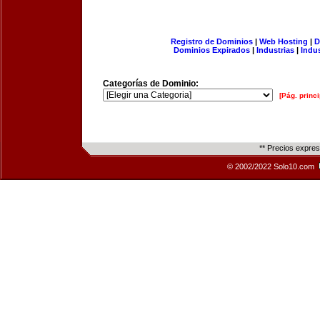
Registro de Dominios
|
Web Hosting
|
D
Dominios Expirados
|
Industrias
|
Indu
Categorías de Dominio:
[Pág. princi
** Precios expre
© 2002/2022 Solo10.com