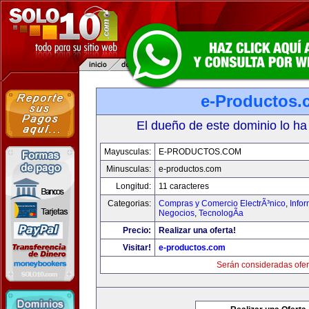
e-Productos.
El dueño de este dominio lo ha
Mayusculas:
E-PRODUCTOS.COM
Minusculas:
e-productos.com
Longitud:
11 caracteres
Categorias:
Compras y Comercio ElectrÃ³nico
,
Info
Negocios
,
TecnologÃ­a
Precio:
Realizar una oferta!
Visitar!
e-productos.com
Serán consideradas ofer