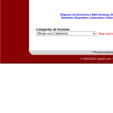
Registro de Dominios
|
Web Hosting
|
D
Dominios Expirados
|
Industrias
|
Indu
Categorías de Dominio:
[Pág. princi
** Precios expre
© 2002/2022 Solo10.com