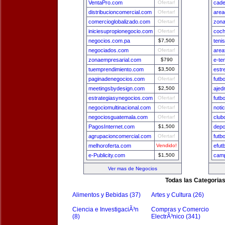
VentaPro.com
Ofertar!
cade
distribucioncomercial.com
Ofertar!
area
comercioglobalizado.com
Ofertar!
zon
iniciesupropionegocio.com
Ofertar!
coch
negocios.com.pa
$7,500
teni
negociados.com
Ofertar!
area
zonaempresarial.com
$790
e-te
tuemprendimiento.com
$3,500
estr
paginadenegocios.com
Ofertar!
futb
meetingsbydesign.com
$2,500
ajed
estrategiasynegocios.com
Ofertar!
futb
negociomultinacional.com
Ofertar!
noti
negociosguatemala.com
Ofertar!
club
PagosInternet.com
$1,500
depo
agrupacioncomercial.com
Ofertar!
futb
melhoroferta.com
Vendido!
efut
e-Publicity.com
$1,500
camp
Ver mas de Negocios
Todas las Categoria
Alimentos y Bebidas (37)
Artes y Cultura (26)
Ciencia e InvestigaciÃ³n
Compras y Comercio
(8)
ElectrÃ³nico (341)