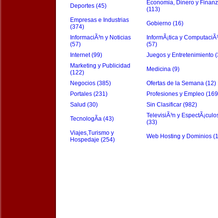
Economia, Dinero y Finan
Deportes (45)
(113)
Empresas e Industrias
Gobierno (16)
(374)
InformaciÃ³n y Noticias
InformÃ¡tica y ComputaciÃ
(57)
(57)
Internet (99)
Juegos y Entretenimiento (
Marketing y Publicidad
Medicina (9)
(122)
Negocios (385)
Ofertas de la Semana (12)
Portales (231)
Profesiones y Empleo (169
Salud (30)
Sin Clasificar (982)
TelevisiÃ³n y EspectÃ¡culo
TecnologÃ­a (43)
(33)
Viajes,Turismo y
Web Hosting y Dominios (
Hospedaje (254)