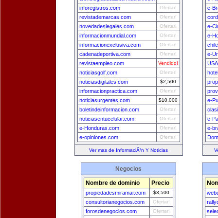
inforegistros.com
Ofertar!
e-Br
revistademarcas.com
Ofertar!
cord
novedadeslegales.com
Ofertar!
e-Ci
informacionmundial.com
Ofertar!
e-H
informacionexclusiva.com
Ofertar!
chil
cadenadeportiva.com
Ofertar!
e-U
revistaempleo.com
Vendido!
USA
noticiasgolf.com
Ofertar!
hote
noticiasdigitales.com
$2,500
prop
informacionpractica.com
Ofertar!
prov
noticiasurgentes.com
$10,000
e-Pu
boletindeinformacion.com
Ofertar!
clas
noticiasentucelular.com
Ofertar!
e-Pa
e-Honduras.com
Ofertar!
e-br
e-opiniones.com
Ofertar!
Dom
Ver mas de InformaciÃ³n Y Noticias
V
Negocios
Nombre de dominio
Precio
Nom
propiedadesmiramar.com
$3,500
webd
consultorianegocios.com
Ofertar!
rall
forosdenegocios.com
Ofertar!
sele