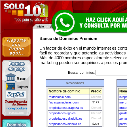
Banco de Dominios Premium
Un factor de éxito en el mundo Internet es con
fácil de recordar y que potencie las actividade
Más de 4000 nombres especialmente seleccion
marketing pueden ser adquiridos a precios pro
Buscar dominios:
Novedades
Nombre de dominio
Precio
Nomb
testdomain.com
Ofertar!
infop
fincasganaderas.com
$199
merc
propiedadeszaragoza.es
Ofertar!
creat
propiedadesvigo.es
Ofertar!
guiat
propiedadesvalladolid.es
Ofertar!
zona
propiedadesvalencia.es
$295
porta