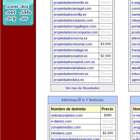
propiedadestenerife.es
Ofertar!
e-pa
propiedadestartagal.com
Ofertar!
cons
propiedadessevilla.es
Ofertar!
santa
propiedadessanjusto.com
Ofertar!
sitio
propiedadesriogallegos.com
Ofertar!
porta
propiedadesreconquista.com
Ofertar!
produ
propiedadesmurcia.es
Ofertar!
telev
propiedadesmiramar.com
$3,500
servi
propiedadesmalaga.es
Ofertar!
franq
propiedadesmadrid.es
$2,500
comp
propiedadesmadrid.com.es
Ofertar!
prod
propiedadeslahabana.com
Ofertar!
alqui
propiedadesinternet.es
Ofertar!
indus
propiedadesibiza.es
Ofertar!
agenc
Ver mas de Novedades
InformaciÃ³n Y Noticias
Nombre de dominio
Precio
Nom
noticiasyopinion.com
$980
e-n
e-diarios.com
Ofertar!
guia
zonademedios.com
Ofertar!
uru
infodiario.com
$2,000
e-P
tecnologiasdelainformacion.com
Ofertar!
e-Ra