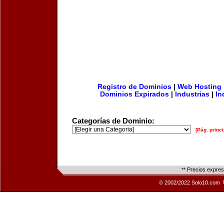
Registro de Dominios
|
Web Hosting
Dominios Expirados
|
Industrias
|
In
Categorías de Dominio:
[Pág. princi
** Precios expre
© 2002/2022 Solo10.com