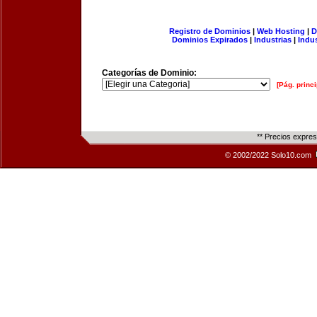
Registro de Dominios
|
Web Hosting
|
D
Dominios Expirados
|
Industrias
|
Indu
Categorías de Dominio:
[Pág. princi
** Precios expre
© 2002/2022 Solo10.com