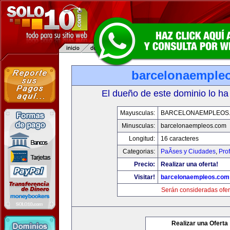
barcelonaemple
El dueño de este dominio lo ha
Mayusculas:
BARCELONAEMPLEOS
Minusculas:
barcelonaempleos.com
Longitud:
16 caracteres
Categorias:
PaÃ­ses y Ciudades
,
Pro
Precio:
Realizar una oferta!
Visitar!
barcelonaempleos.com
Serán consideradas ofer
Realizar una Oferta