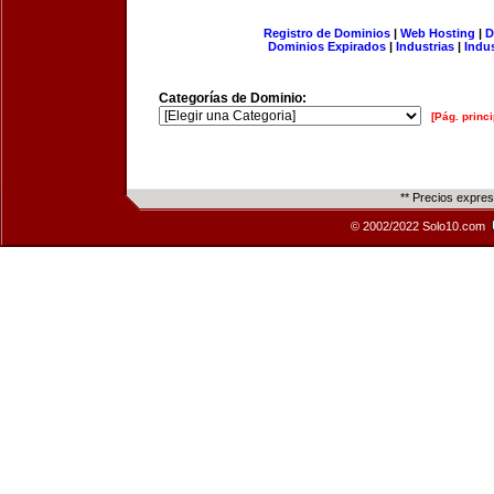
Registro de Dominios
|
Web Hosting
|
D
Dominios Expirados
|
Industrias
|
Indu
Categorías de Dominio:
[Pág. princi
** Precios expre
© 2002/2022 Solo10.com