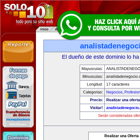
analistadenegoc
El dueño de este dominio lo ha
Mayusculas:
ANALISTADENEGO
Minusculas:
analistadenegocio
Longitud:
17 caracteres
Categorias:
Negocios
,
Profesio
Precio:
Realizar una oferta
Visitar!
analistadenegocio
Serán consideradas ofer
Realizar una Oferta