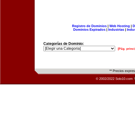
Registro de Dominios
|
Web Hosting
|
D
Dominios Expirados
|
Industrias
|
Indu
Categorías de Dominio:
[Pág. princi
** Precios expre
© 2002/2022 Solo10.com