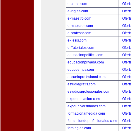
e-curso.com
Ofert
e-Ingles.com
Ofert
e-maestro.com
Ofert
e-maestros.com
Ofert
e-profesor.com
Ofert
e-Tesis.com
Ofert
e-Tutoriales.com
Ofert
educacionpolitica.com
Ofert
educacionprivada.com
Ofert
educuentos.com
Ofert
escuelaprofesional.com
Ofert
estudiegratis.com
Ofert
estudiosprofesionales.com
Ofert
expoeducacion.com
Ofert
expouniversidades.com
Ofert
formacionamedida.com
Ofert
formaciondeprofesionales.com
Ofert
foroingles.com
Ofert