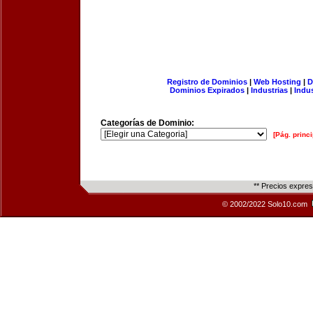
Registro de Dominios
|
Web Hosting
|
D
Dominios Expirados
|
Industrias
|
Indu
Categorías de Dominio:
[Pág. princi
** Precios expre
© 2002/2022 Solo10.com