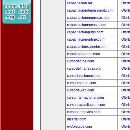
capacitacion.biz
Ofert
capacitaciondepersonal.com
Ofert
capacitacionempresas.com
Ofert
capacitacionencasa.com
Ofert
capacitaciongratis.com
Ofert
capacitaciononline.com
Ofert
capacitacionsuperior.com
Ofert
capacitandonos.com
Ofert
cursodecine.com
Ofert
cursodefinanzas.com
Ofert
cursodesistemas.com
Ofert
cursodevuelo.com
Ofert
cursodeweb.com
Ofert
cursointernacional.com
Ofert
cursoscapacitacion.com
Ofert
cursosenmexico.com
Ofert
disertar.com
Ofert
e-Colegios.com
Ofert