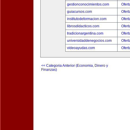
gestionconocimientos.com
Ofert
guiacursos.com
Ofert
institutodeformacion.com
Ofert
librosdidacticos.com
Ofert
tradicionargentina.com
Ofert
universidaddenegocios.com
Ofert
videoayudas.com
Ofert
<< Categoria Anterior (Economia, Dinero y
Finanzas)