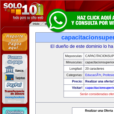
capacitacionsupe
El dueño de este dominio lo ha
Mayusculas:
CAPACITACIONSU
Minusculas:
capacitacionsuperio
Longitud:
20 caracteres
Categorias:
EducaciÃ³n
,
Profesi
Precio:
Realizar una oferta!
Visitar!
capacitacionsuperi
Serán consideradas ofer
Realizar una Oferta