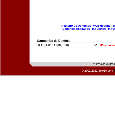
Registro de Dominios
|
Web Hosting
|
D
Dominios Expirados
|
Industrias
|
Indu
Categorías de Dominio:
[Pág. princi
** Precios expre
© 2002/2022 Solo10.com