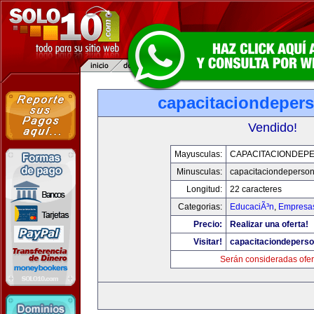
capacitaciondeper
Vendido!
Mayusculas:
CAPACITACIONDEP
Minusculas:
capacitaciondeperso
Longitud:
22 caracteres
Categorias:
EducaciÃ³n
,
Empresas
Precio:
Realizar una oferta!
Visitar!
capacitaciondepers
Serán consideradas ofer