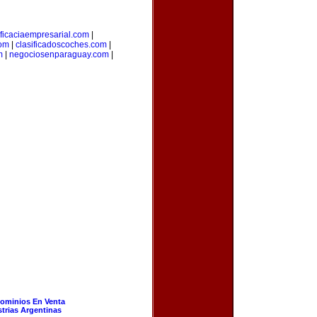
ficaciaempresarial.com
|
com
|
clasificadoscoches.com
|
m
|
negociosenparaguay.com
|
ominios En Venta
strias Argentinas