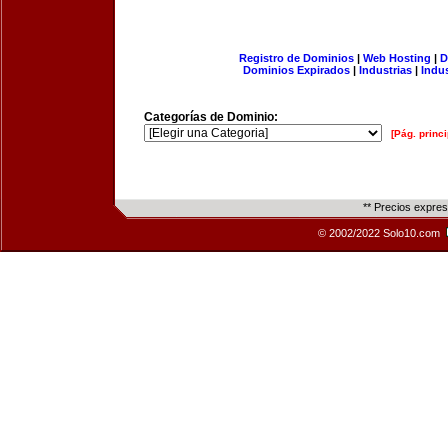
Registro de Dominios
|
Web Hosting
|
D
Dominios Expirados
|
Industrias
|
Indu
Categorías de Dominio:
[Pág. princi
** Precios expre
© 2002/2022 Solo10.com