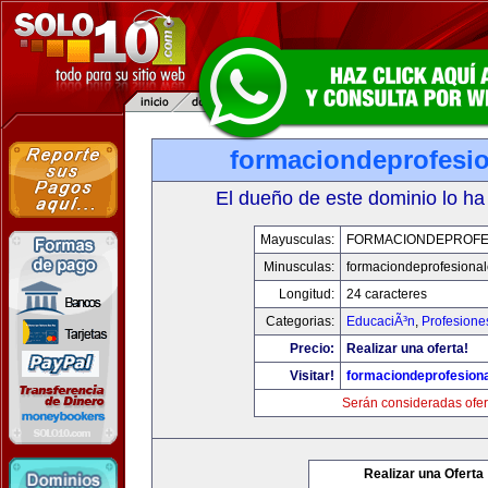
formaciondeprofesi
El dueño de este dominio lo ha
Mayusculas:
FORMACIONDEPROFE
Minusculas:
formaciondeprofesiona
Longitud:
24 caracteres
Categorias:
EducaciÃ³n
,
Profesione
Precio:
Realizar una oferta!
Visitar!
formaciondeprofesion
Serán consideradas ofer
Realizar una Oferta