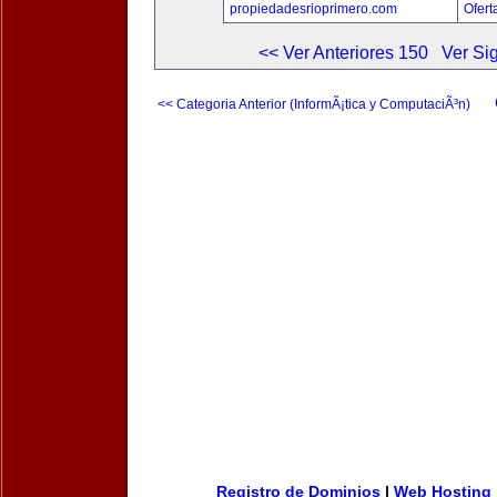
propiedadesrioprimero.com
Ofert
<< Ver Anteriores 150
Ver Si
<< Categoria Anterior (InformÃ¡tica y ComputaciÃ³n)
Registro de Dominios
|
Web Hosting