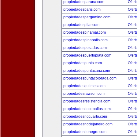
propiedadesparana.com
Ofert
propiedadesparis.com
Ofert
propiedadespergamino.com
Ofert
propiedadespilar.com
Ofert
propiedadespinamar.com
Ofert
propiedadespiriapolis.com
Ofert
propiedadesposadas.com
Ofert
propiedadespuertoplata.com
Ofert
propiedadespunta.com
Ofert
propiedadespuntacana.com
Ofert
propiedadespuntacolorada.com
Ofert
propiedadesquilmes.com
Ofert
propiedadesrawson.com
Ofert
propiedadesresistencia.com
Ofert
propiedadesrioceballos.com
Ofert
propiedadesriocuarto.com
Ofert
propiedadesriodejaneiro.com
Ofert
propiedadesrionegro.com
Ofert