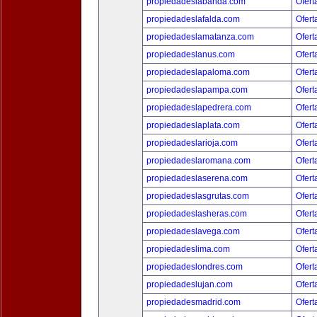
propiedadeslabanda.com
Ofert
propiedadeslafalda.com
Ofert
propiedadeslamatanza.com
Ofert
propiedadeslanus.com
Ofert
propiedadeslapaloma.com
Ofert
propiedadeslapampa.com
Ofert
propiedadeslapedrera.com
Ofert
propiedadeslaplata.com
Ofert
propiedadeslarioja.com
Ofert
propiedadeslaromana.com
Ofert
propiedadeslaserena.com
Ofert
propiedadeslasgrutas.com
Ofert
propiedadeslasheras.com
Ofert
propiedadeslavega.com
Ofert
propiedadeslima.com
Ofert
propiedadeslondres.com
Ofert
propiedadeslujan.com
Ofert
propiedadesmadrid.com
Ofert