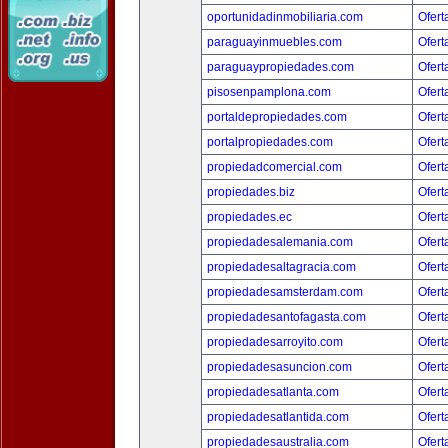
oportunidadinmobiliaria.com
Ofert
paraguayinmuebles.com
Ofert
paraguaypropiedades.com
Ofert
pisosenpamplona.com
Ofert
portaldepropiedades.com
Ofert
portalpropiedades.com
Ofert
propiedadcomercial.com
Ofert
propiedades.biz
Ofert
propiedades.ec
Ofert
propiedadesalemania.com
Ofert
propiedadesaltagracia.com
Ofert
propiedadesamsterdam.com
Ofert
propiedadesantofagasta.com
Ofert
propiedadesarroyito.com
Ofert
propiedadesasuncion.com
Ofert
propiedadesatlanta.com
Ofert
propiedadesatlantida.com
Ofert
propiedadesaustralia.com
Ofert