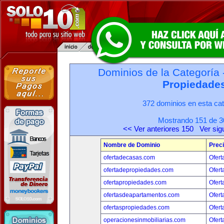
Dominios de la Categoría 
Propiedade
372 dominios en esta cat
Mostrando 151 de 3
<< Ver anteriores 150
Ver sig
Nombre de Dominio
Prec
ofertadecasas.com
Ofert
ofertadepropiedades.com
Ofert
ofertapropiedades.com
Ofert
ofertasdeapartamentos.com
Ofert
ofertaspropiedades.com
Ofert
operacionesinmobiliarias.com
Ofert