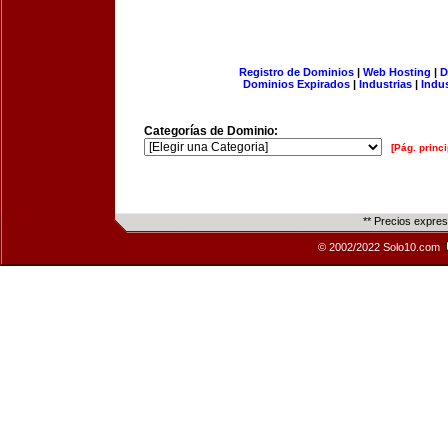
Registro de Dominios
|
Web Hosting
|
D
Dominios Expirados
|
Industrias
|
Indu
Categorías de Dominio:
[Pág. princi
** Precios expre
© 2002/2022 Solo10.com