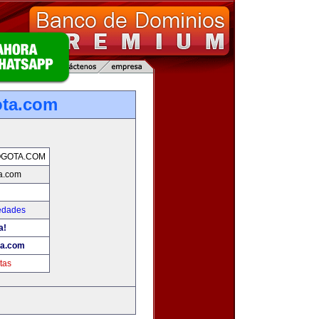
ota.com
OGOTA.COM
a.com
edades
a!
ta.com
tas