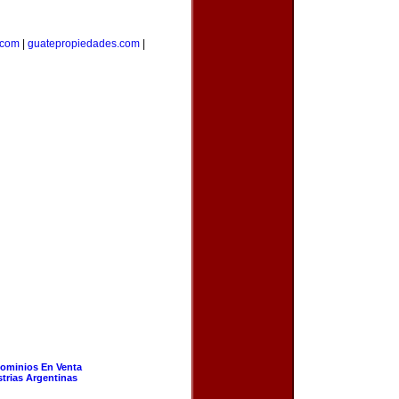
.com
|
guatepropiedades.com
|
ominios En Venta
strias Argentinas