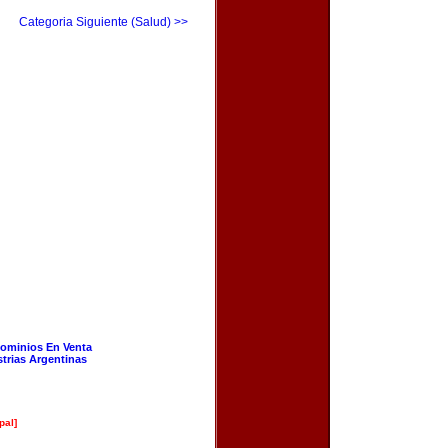
Categoria Siguiente (Salud) >>
ominios En Venta
strias Argentinas
pal]