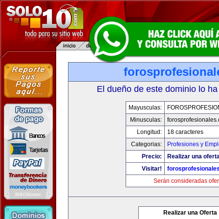
forosprofesiona
El dueño de este dominio lo ha
Mayusculas:
FOROSPROFESIO
Minusculas:
forosprofesionales
Longitud:
18 caracteres
Categorias:
Profesiones y Emp
Precio:
Realizar una oferta
Visitar!
forosprofesionale
Serán consideradas ofer
Realizar una Oferta