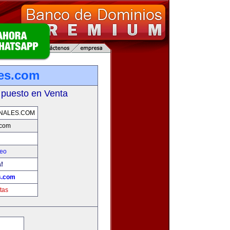
les.com
 puesto en Venta
NALES.COM
.com
leo
!
s.com
tas