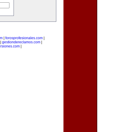
om
|
forosprofesionales.com
|
|
gestiondereclamos.com
|
ersiones.com
|