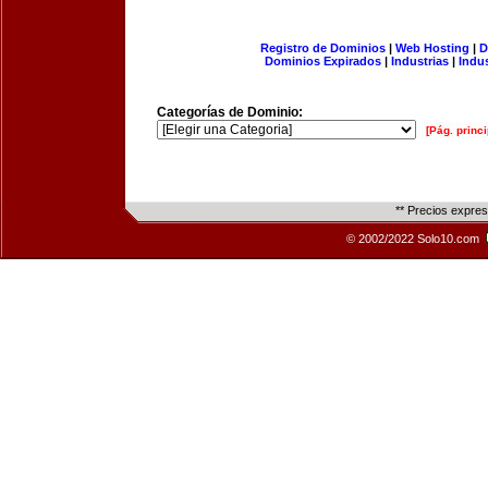
Registro de Dominios
|
Web Hosting
|
D
Dominios Expirados
|
Industrias
|
Indu
Categorías de Dominio:
[Pág. princi
** Precios expre
© 2002/2022 Solo10.com