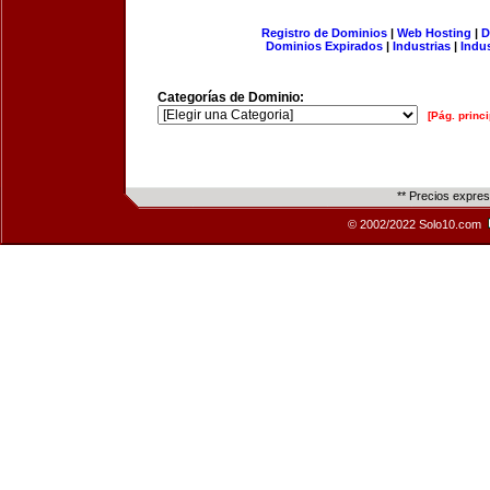
Registro de Dominios
|
Web Hosting
|
D
Dominios Expirados
|
Industrias
|
Indu
Categorías de Dominio:
[Pág. princi
** Precios expre
© 2002/2022 Solo10.com