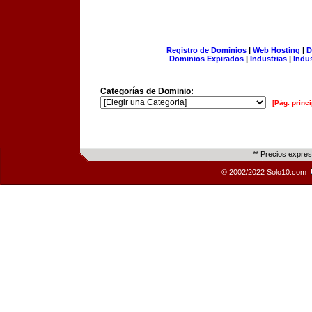
Registro de Dominios
|
Web Hosting
|
D
Dominios Expirados
|
Industrias
|
Indu
Categorías de Dominio:
[Pág. princi
** Precios expre
© 2002/2022 Solo10.com