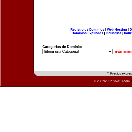
Registro de Dominios
|
Web Hosting
|
D
Dominios Expirados
|
Industrias
|
Indu
Categorías de Dominio:
[Pág. princi
** Precios expre
© 2002/2022 Solo10.com