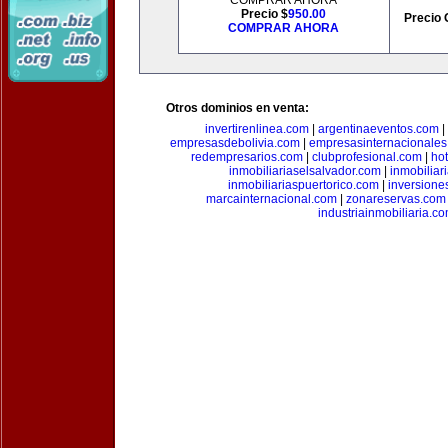
COMPRAR AHORA
Precio $
950.00
Precio 
COMPRAR AHORA
Otros dominios en venta:
invertirenlinea.com
|
argentinaeventos.com
|
empresasdebolivia.com
|
empresasinternacionale
redempresarios.com
|
clubprofesional.com
|
ho
inmobiliariaselsalvador.com
|
inmobilia
inmobiliariaspuertorico.com
|
inversione
marcainternacional.com
|
zonareservas.com
industriainmobiliaria.c