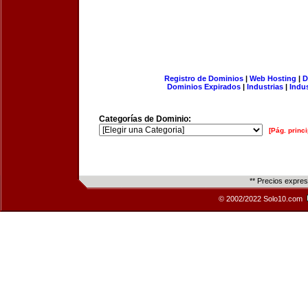
Registro de Dominios
|
Web Hosting
|
D
Dominios Expirados
|
Industrias
|
Indu
Categorías de Dominio:
[Pág. princi
** Precios expre
© 2002/2022 Solo10.com