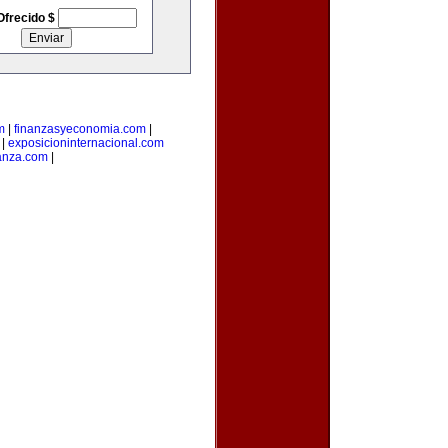
Ofrecido $
m
|
finanzasyeconomia.com
|
|
exposicioninternacional.com
anza.com
|