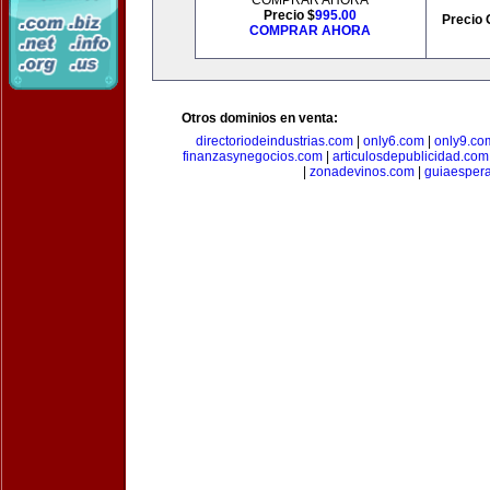
COMPRAR AHORA
Precio $
995.00
Precio 
COMPRAR AHORA
Otros dominios en venta:
directoriodeindustrias.com
|
only6.com
|
only9.co
finanzasynegocios.com
|
articulosdepublicidad.com
|
zonadevinos.com
|
guiaesper