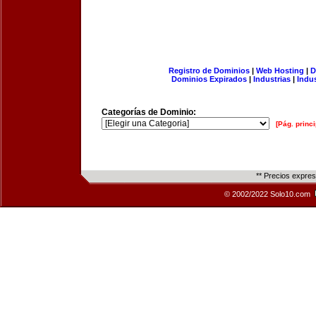
Registro de Dominios
|
Web Hosting
|
D
Dominios Expirados
|
Industrias
|
Indu
Categorías de Dominio:
[Pág. princi
** Precios expre
© 2002/2022 Solo10.com