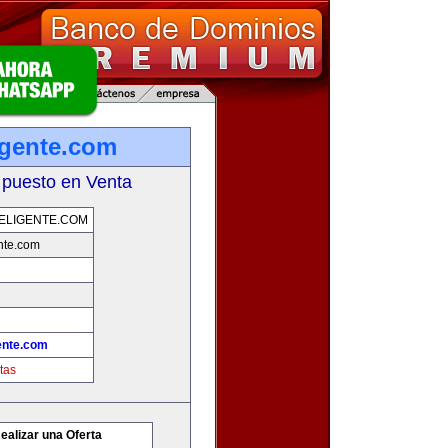
igente.com
 puesto en Venta
ELIGENTE.COM
nte.com
ente.com
tas
ealizar una Oferta