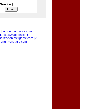
Ofrecido $
m
|
forodeinformatica.com
|
|
turistasyviajeros.com
|
atizacioninteligente.com
|
e-
ionuniversitaria.com
|