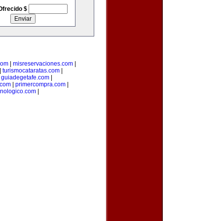
Ofrecido $
com
|
misreservaciones.com
|
|
turismocataratas.com
|
|
guiadegetafe.com
|
.com
|
primercompra.com
|
cnologico.com
|