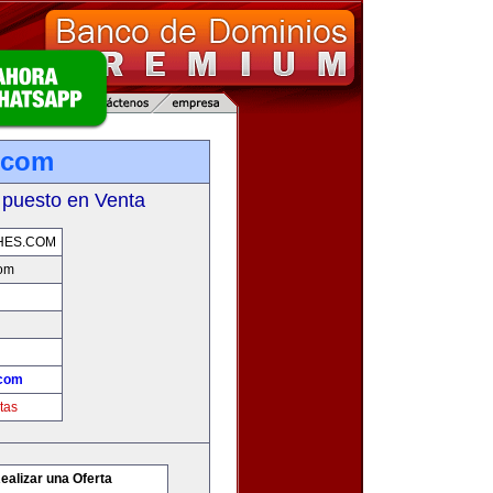
.com
 puesto en Venta
HES.COM
com
.com
tas
ealizar una Oferta