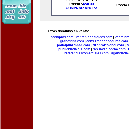
COMPRAR AHORA
Precio $
650.00
Precio 
COMPRAR AHORA
Otros dominios en venta:
uscompras.com
|
ventabienesraices.com
|
ventain
|
granoferta.com
|
consultoriadeseguros.com
portalpublicidad.com
|
sitioprofesional.com
|
s
publicidadaldia.com
|
renuevatucoche.com
|
referenciascomerciales.com
|
agenciadev