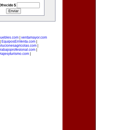
Ofrecido $
muebles.com
|
ventamayor.com
|
EquiposEnVenta.com
|
olucionesagricolas.com
|
trabajoprofesional.com
|
iajesyturismo.com
|