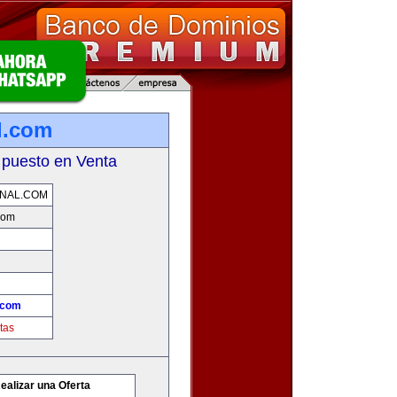
l.com
 puesto en Venta
ONAL.COM
.com
l.com
tas
ealizar una Oferta