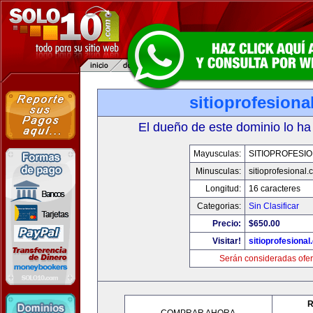
sitioprofesiona
El dueño de este dominio lo ha
Mayusculas:
SITIOPROFESI
Minusculas:
sitioprofesional
Longitud:
16 caracteres
Categorias:
Sin Clasificar
Precio:
$650.00
Visitar!
sitioprofesiona
Serán consideradas ofer
R