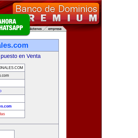
ales.com
 puesto en Venta
ONALES.COM
s.com
o
es.com
tas