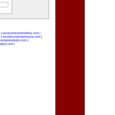
|
vacacionesenhoteles.com
|
m
|
excelenciaempresaria.com
|
oemprendedor.com
|
ados.com
|