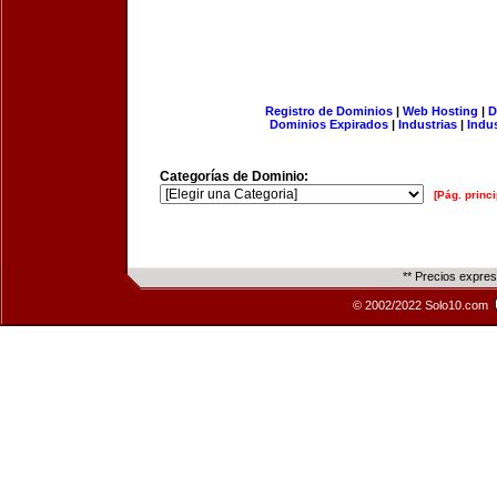
Registro de Dominios
|
Web Hosting
|
D
Dominios Expirados
|
Industrias
|
Indu
Categorías de Dominio:
[Pág. princi
** Precios expre
© 2002/2022 Solo10.com