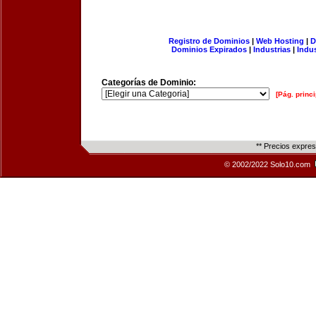
Registro de Dominios
|
Web Hosting
|
D
Dominios Expirados
|
Industrias
|
Indu
Categorías de Dominio:
[Pág. princi
** Precios expre
© 2002/2022 Solo10.com