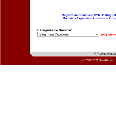
Registro de Dominios
|
Web Hosting
|
D
Dominios Expirados
|
Industrias
|
Indu
Categorías de Dominio:
[Pág. princi
** Precios expre
© 2002/2022 Solo10.com