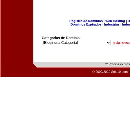
Registro de Dominios
|
Web Hosting
|
D
Dominios Expirados
|
Industrias
|
Indu
Categorías de Dominio:
[Pág. princi
** Precios expre
© 2002/2022 Solo10.com