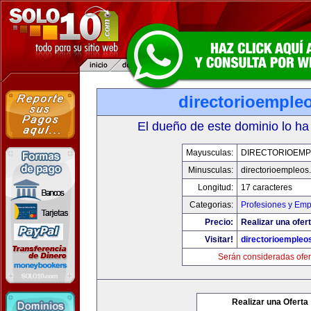
directorioemple
El dueño de este dominio lo ha
Mayusculas:
DIRECTORIOEM
Minusculas:
directorioempleos
Longitud:
17 caracteres
Categorias:
Profesiones y Emp
Precio:
Realizar una ofert
Visitar!
directorioempleo
Serán consideradas ofer
Realizar una Oferta