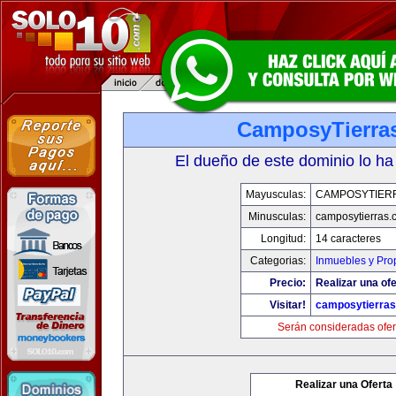
CamposyTierra
El dueño de este dominio lo ha
Mayusculas:
CAMPOSYTIER
Minusculas:
camposytierras.
Longitud:
14 caracteres
Categorias:
Inmuebles y Pro
Precio:
Realizar una ofe
Visitar!
camposytierra
Serán consideradas ofer
Realizar una Oferta