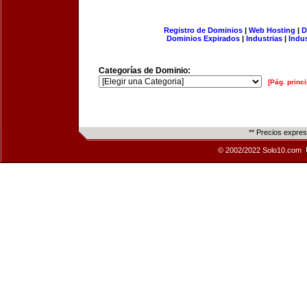
Registro de Dominios
|
Web Hosting
|
D
Dominios Expirados
|
Industrias
|
Indu
Categorías de Dominio:
[Pág. princi
** Precios expre
© 2002/2022 Solo10.com