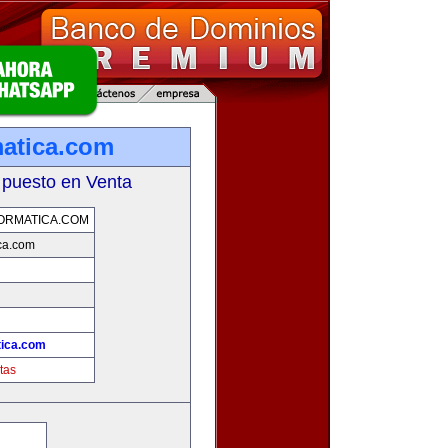
matica.com
 puesto en Venta
ORMATICA.COM
ica.com
tica.com
tas