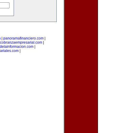
m
|
panoramafinanciero.com
|
cobranzaempresarial.com
|
sdelainformacion.com
|
ariales.com
|