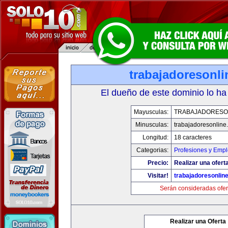
trabajadoresonl
El dueño de este dominio lo ha
Mayusculas:
TRABAJADORESO
Minusculas:
trabajadoresonline
Longitud:
18 caracteres
Categorias:
Profesiones y Emp
Precio:
Realizar una ofert
Visitar!
trabajadoresonlin
Serán consideradas ofer
Realizar una Oferta