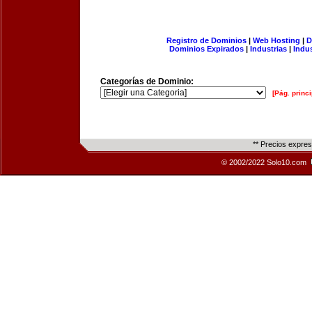
Registro de Dominios
|
Web Hosting
|
D
Dominios Expirados
|
Industrias
|
Indu
Categorías de Dominio:
[Pág. princi
** Precios expre
© 2002/2022 Solo10.com