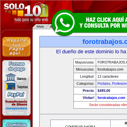
forotrabajos
El dueño de este dominio lo ha
Mayusculas:
FOROTRABAJOS.
Minusculas:
forotrabajos.com
Longitud:
12 caracteres
Categorias:
Portales
,
Profesio
Precio:
$495.00
Visitar!
forotrabajos.com
Serán consideradas ofer
R