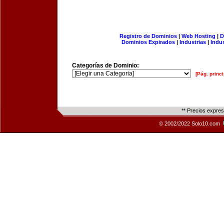
Registro de Dominios
|
Web Hosting
|
D
Dominios Expirados
|
Industrias
|
Indu
Categorías de Dominio:
[Pág. princi
** Precios expre
© 2002/2022 Solo10.com