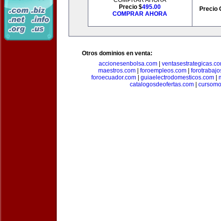
COMPRAR AHORA
Precio $
495.00
Precio 
COMPRAR AHORA
Otros dominios en venta:
accionesenbolsa.com
|
ventasestrategicas.c
maestros.com
|
foroempleos.com
|
forotrabaj
foroecuador.com
|
guiaelectrodomesticos.com
|
catalogosdeofertas.com
|
cursomo