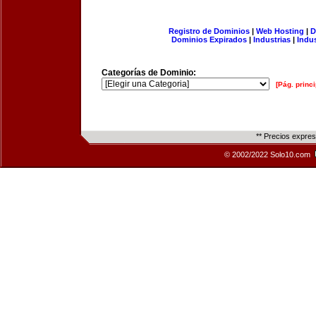
Registro de Dominios
|
Web Hosting
|
D
Dominios Expirados
|
Industrias
|
Indu
Categorías de Dominio:
[Pág. princi
** Precios expre
© 2002/2022 Solo10.com