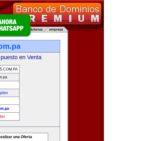
com.pa
 puesto en Venta
S.COM.PA
m.pa
mpleo
om.pa
tas
ealizar una Oferta