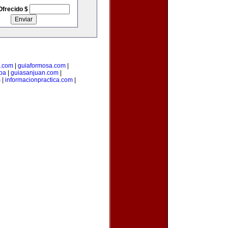
Ofrecido $
s.com
|
guiaformosa.com
|
pa
|
guiasanjuan.com
|
m
|
informacionpractica.com
|