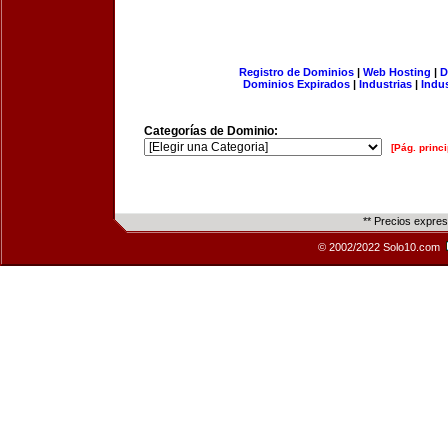
Registro de Dominios
|
Web Hosting
|
D
Dominios Expirados
|
Industrias
|
Indu
Categorías de Dominio:
[Pág. princi
** Precios expre
© 2002/2022 Solo10.com