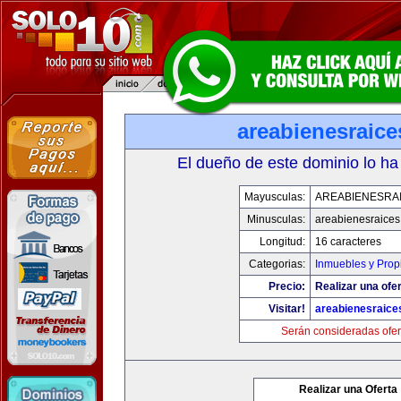
areabienesraic
El dueño de este dominio lo ha
Mayusculas:
AREABIENESRA
Minusculas:
areabienesraice
Longitud:
16 caracteres
Categorias:
Inmuebles y Pro
Precio:
Realizar una ofer
Visitar!
areabienesraice
Serán consideradas ofer
Realizar una Oferta