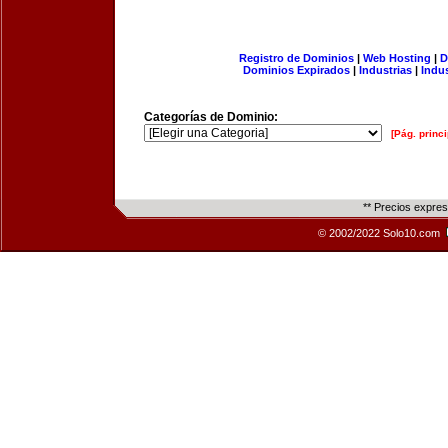
Registro de Dominios
|
Web Hosting
|
D
Dominios Expirados
|
Industrias
|
Indu
Categorías de Dominio:
[Pág. princi
** Precios expre
© 2002/2022 Solo10.com