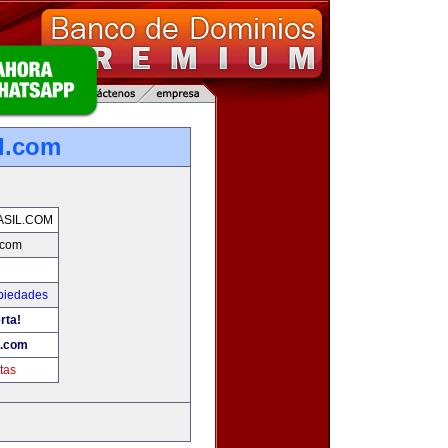
l.com
SIL.COM
.com
piedades
rta!
l.com
tas