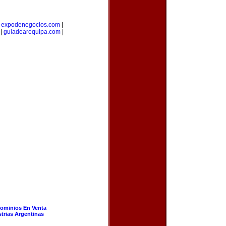
|
expodenegocios.com
|
|
guiadearequipa.com
|
ominios En Venta
strias Argentinas