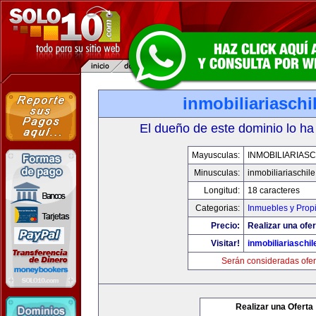
inmobiliariasch
El dueño de este dominio lo ha
Mayusculas:
INMOBILIARIAS
Minusculas:
inmobiliariaschil
Longitud:
18 caracteres
Categorias:
Inmuebles y Prop
Precio:
Realizar una ofer
Visitar!
inmobiliariaschi
Serán consideradas ofer
Realizar una Oferta