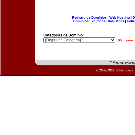
Registro de Dominios
|
Web Hosting
|
D
Dominios Expirados
|
Industrias
|
Indu
Categorías de Dominio:
[Pág. princi
** Precios expre
© 2002/2022 Solo10.com