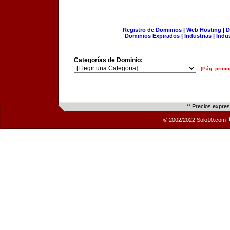
Registro de Dominios
|
Web Hosting
|
D
Dominios Expirados
|
Industrias
|
Indu
Categorías de Dominio:
[Pág. princi
** Precios expre
© 2002/2022 Solo10.com