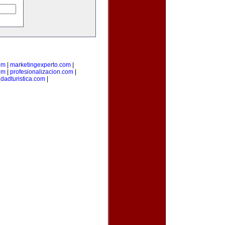
om
|
marketingexperto.com
|
om
|
profesionalizacion.com
|
udadturistica.com
|