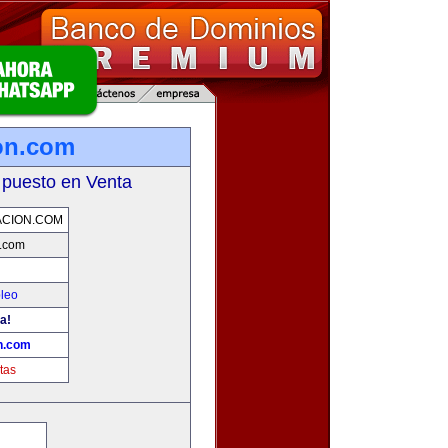
ion.com
 puesto en Venta
ACION.COM
n.com
leo
a!
on.com
tas